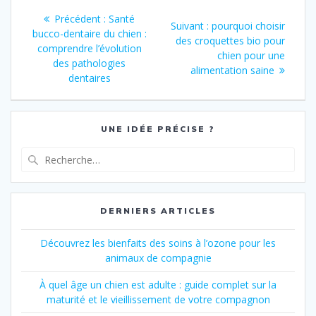
Navigation
Article
Précédent :
Santé
Article
Suivant :
pourquoi choisir
de
précédent
bucco-dentaire du chien :
suivant
des croquettes bio pour
:
comprendre l’évolution
:
chien pour une
l’article
des pathologies
alimentation saine
dentaires
UNE IDÉE PRÉCISE ?
Recherche
pour
:
DERNIERS ARTICLES
Découvrez les bienfaits des soins à l’ozone pour les
animaux de compagnie
À quel âge un chien est adulte : guide complet sur la
maturité et le vieillissement de votre compagnon