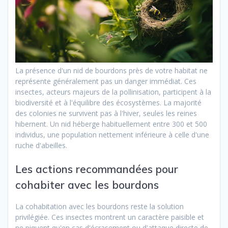
La présence d'un nid de bourdons près de votre habitat ne
représente généralement pas un danger immédiat. Ces
insectes, acteurs majeurs de la pollinisation, participent à la
biodiversité et à l'équilibre des écosystèmes. La majorité
des colonies ne survivent pas à l'hiver, seules les reines
hibernent. Un nid héberge habituellement entre 300 et 500
individus, une population nettement inférieure à celle d'une
ruche d'abeilles.
Les actions recommandées pour
cohabiter avec les bourdons
La cohabitation avec les bourdons reste la solution
privilégiée. Ces insectes montrent un caractère paisible et
ne piquent qu'en cas d'écrasement ou d'attaque directe de