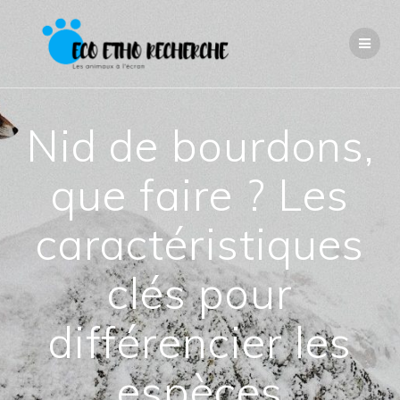
Passer
au
contenu
Nid de bourdons,
que faire ? Les
caractéristiques
clés pour
différencier les
espèces