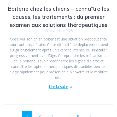
Boiterie chez les chiens – connaître les
causes, les traitements : du premier
examen aux solutions thérapeutiques
19 novembre 2025
Observer son chien boiter est une situation préoccupante
pour tout propriétaire. Cette difficulté de déplacement peut
surgir brutalement après un exercice intense ou s'installer
progressivement avec l'âge. Comprendre les mécanismes
de la boiterie, savoir reconnaître les signes d'alerte et
connaître les options thérapeutiques disponibles permet
d'agir rapidement pour préserver le bien-être et la mobilité
de…
Lire la suite
Navigation
Page
Page
Page
Page
1
2
3
…
6