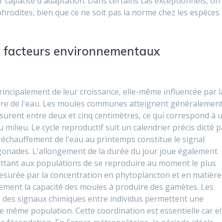
capacité d'adaptation. Dans certains cas exceptionnels, on
rodites, bien que ce ne soit pas la norme chez les espèces
t facteurs environnementaux
incipalement de leur croissance, elle-même influencée par l
ature de l'eau. Les moules communes atteignent généralemen
surent entre deux et cinq centimètres, ce qui correspond à 
 milieu. Le cycle reproductif suit un calendrier précis dicté p
échauffement de l'eau au printemps constitue le signal
 gonades. L'allongement de la durée du jour joue également
ttant aux populations de se reproduire au moment le plus
 mesurée par la concentration en phytoplancton et en matière
ement la capacité des moules à produire des gamètes. Les
e des signaux chimiques entre individus permettent une
e même population. Cette coordination est essentielle car el