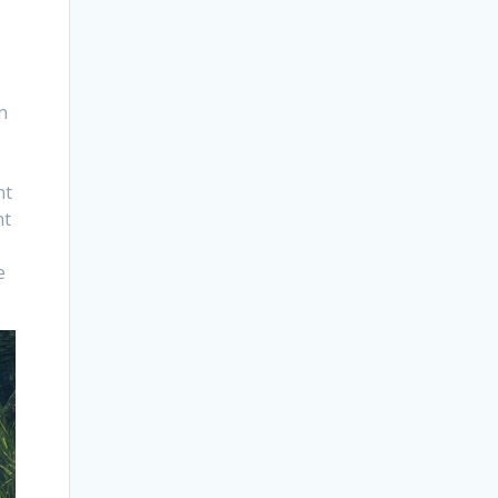
n
nt
nt
e