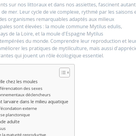
ts sur nos littoraux et dans nos assiettes, fascinent autant
s de mer. Leur cycle de vie complexe, rythmé par les saisons 
t des organismes remarquables adaptés aux milieux
ipales sont élevées : la moule commune Mytilus edulis,
 Pays de la Loire, et la moule d'Espagne Mytilus
es tempérées du monde. Comprendre leur reproduction et leu
iorer les pratiques de mytiliculture, mais aussi d'appréci
trantes qui jouent un rôle écologique essentiel.
le chez les moules
fférenciation des sexes
ironnementaux déclencheurs
larvaire dans le milieu aquatique
fécondation externe
ase planctonique
tade adulte
sus
e la maturité reproductive