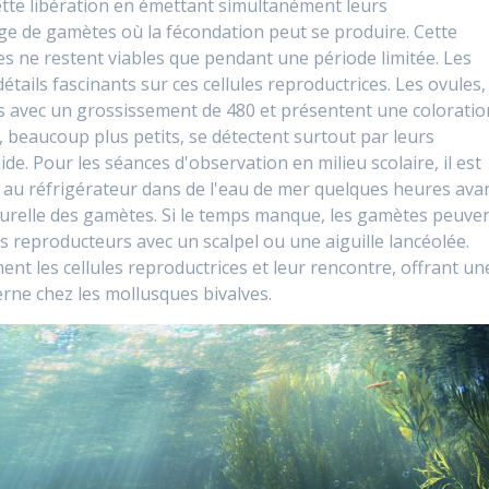
cette libération en émettant simultanément leurs
ge de gamètes où la fécondation peut se produire. Cette
es ne restent viables que pendant une période limitée. Les
tails fascinants sur ces cellules reproductrices. Les ovules,
s avec un grossissement de 480 et présentent une coloratio
 beaucoup plus petits, se détectent surtout par leurs
e. Pour les séances d'observation en milieu scolaire, il est
 au réfrigérateur dans de l'eau de mer quelques heures ava
 naturelle des gamètes. Si le temps manque, les gamètes peuve
s reproducteurs avec un scalpel ou une aiguille lancéolée.
t les cellules reproductrices et leur rencontre, offrant un
erne chez les mollusques bivalves.