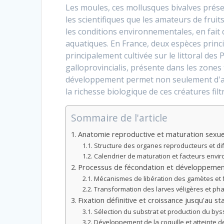
Les moules, ces mollusques bivalves présen
les scientifiques que les amateurs de fruit
les conditions environnementales, en fai
aquatiques. En France, deux espèces princ
principalement cultivée sur le littoral des
galloprovincialis, présente dans les zon
développement permet non seulement d'amél
la richesse biologique de ces créatures fil
Sommaire de l'article
Anatomie reproductive et maturation sexuel
Structure des organes reproducteurs et di
Calendrier de maturation et facteurs env
Processus de fécondation et développement 
Mécanismes de libération des gamètes et 
Transformation des larves véligères et ph
Fixation définitive et croissance jusqu'au s
Sélection du substrat et production du bys
Développement de la coquille et atteinte d